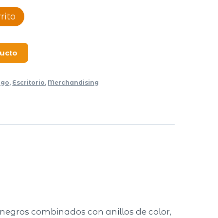
rito
ducto
ogo
,
Escritorio
,
Merchandising
egros combinados con anillos de color,