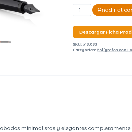
Pluma
Añadir al car
Parker
Vibrant
Rings
Descargar Ficha Pro
cantidad
SKU:
p13.033
Categorías:
Bolígrafos con L
abados minimalistas y elegantes completamente n