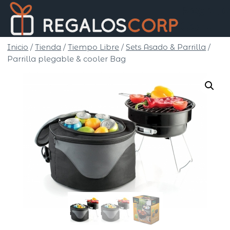
Saltar
Regalo
al
Corp
contenido
Inicio
/
Tienda
/
Tiempo Libre
/
Sets Asado & Parrilla
/
Parrilla plegable & cooler Bag