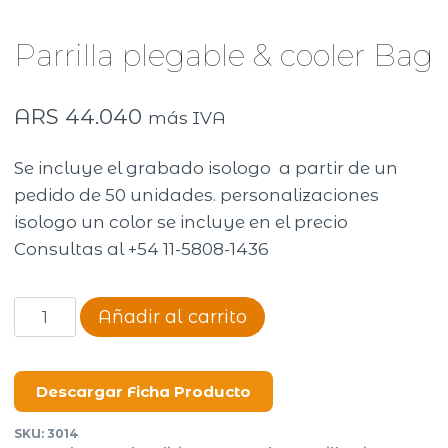
Parrilla plegable & cooler Bag
ARS
44.040
más IVA
Se incluye el grabado isologo a partir de un
pedido de 50 unidades. personalizaciones
isologo un color se incluye en el precio
Consultas al +54 11-5808-1436
Parrilla
Añadir al carrito
plegable
&
cooler
Descargar Ficha Producto
Bag
SKU:
3014
cantidad