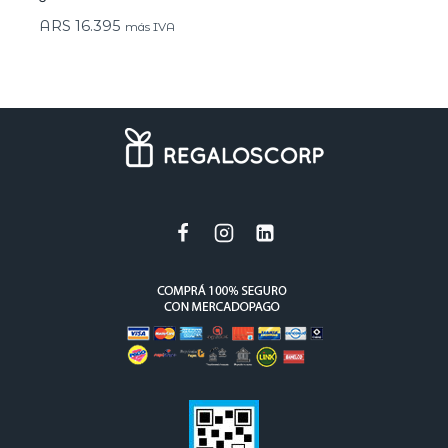
ARS
16.395
más IVA