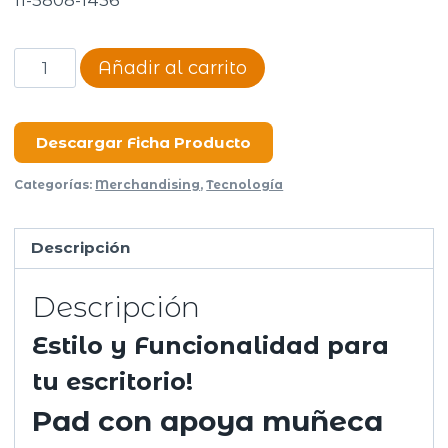
Mouse
Añadir al carrito
Pad
con
apoya
Descargar Ficha Producto
muñeca
Categorías:
Merchandising
,
Tecnología
de
Gel
Descripción
cantidad
Descripción
Estilo y Funcionalidad para
tu escritorio!
Pad con apoya muñeca