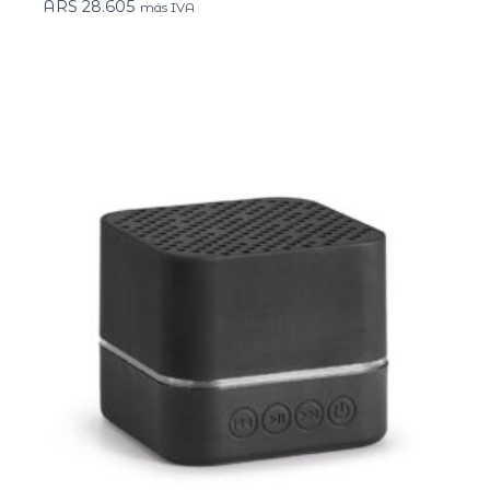
ARS
28.605
más IVA