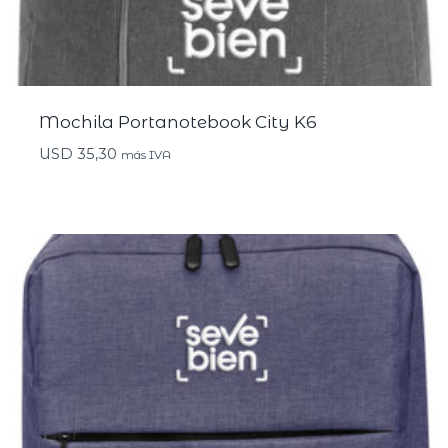
Mochila Portanotebook City K6
USD
35,30
más IVA