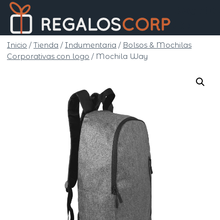
Saltar
Regalo
al
Corp
contenido
Inicio
/
Tienda
/
Indumentaria
/
Bolsos & Mochilas
Corporativas con logo
/
Mochila Way