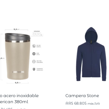
o acero inoxidable
Campera Stone
rican 380ml
ARS
68.805
más IVA