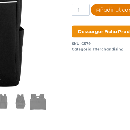
Mochila
Añadir al car
Metz
cantidad
Descargar Ficha Pro
SKU:
C579
Categoría:
Merchandising