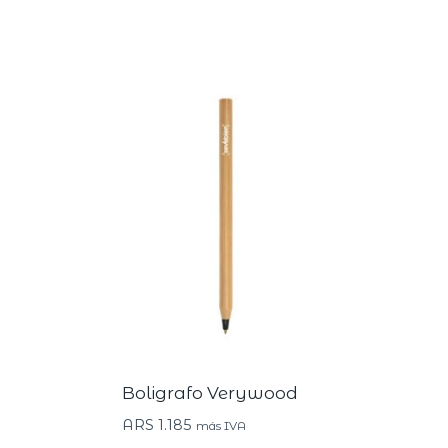
Boligrafo Verywood
ARS
1.185
más IVA