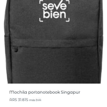
Mochila portanotebook Singapur
ARS
31.815
más IVA