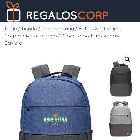
Saltar
Regalo
al
Corp
contenido
Inicio
/
Tienda
/
Indumentaria
/
Bolsos & Mochilas
Corporativas con logo
/
Mochila portanotebook
Baviera