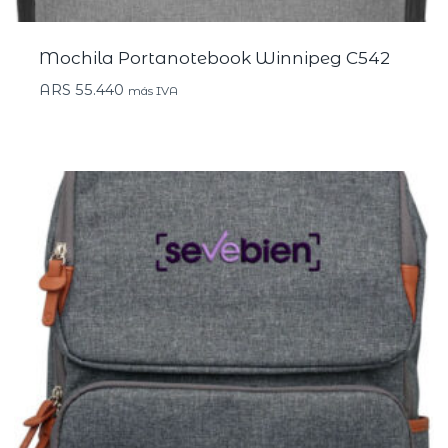
Mochila Portanotebook Winnipeg C542
ARS
55.440
más IVA