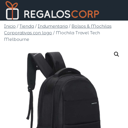
Saltar
Regalo
al
Corp
contenido
Inicio
/
Tienda
/
Indumentaria
/
Bolsos & Mochilas
Corporativas con logo
/
Mochila Travel Tech
Melbourne