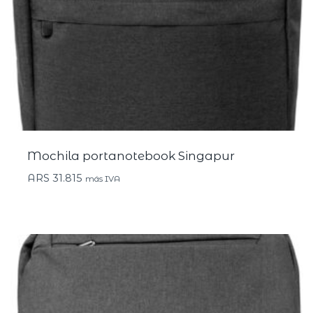
Mochila portanotebook Singapur
ARS
31.815
más IVA