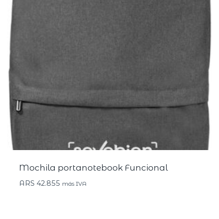
Mochila portanotebook Funcional
ARS
42.855
más IVA