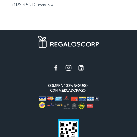
ARS
45.210
más IVA