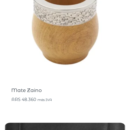
Mate Zaino
ARS
48.360
más IVA