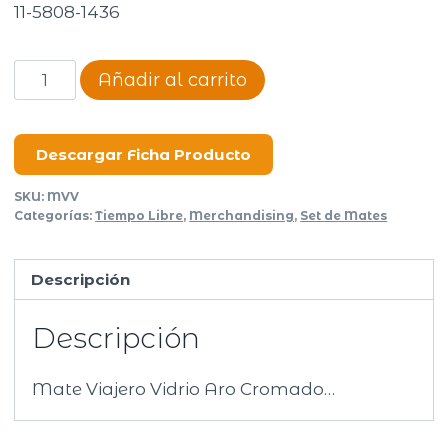
11-5808-1436
Mate
Añadir al carrito
Viajero
Vidrio
Soft
Descargar Ficha Producto
Touch
SKU:
MVV
Aro
Categorías:
Tiempo Libre
,
Merchandising
,
Set de Mates
Cromado
cantidad
Descripción
Descripción
Mate Viajero Vidrio Aro Cromado…