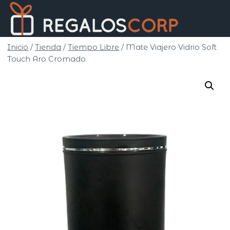
Saltar
Regalo
al
Corp
contenido
Inicio
/
Tienda
/
Tiempo Libre
/
Mate Viajero Vidrio Soft
Touch Aro Cromado