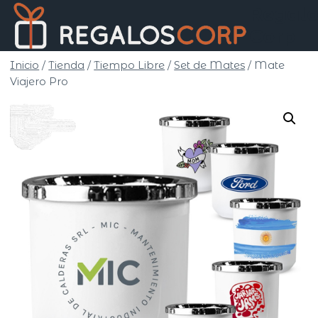
Saltar
Regalo
al
Corp
contenido
Inicio
/
Tienda
/
Tiempo Libre
/
Set de Mates
/
Mate
Viajero Pro