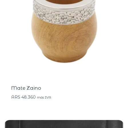
Mate Zaino
ARS
48.360
más IVA