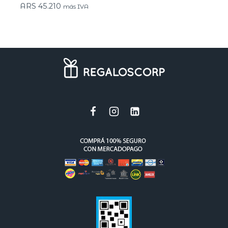
ARS
45.210
más IVA