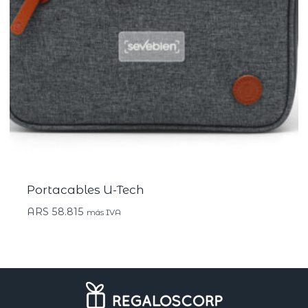
Portacables U-Tech
ARS
58.815
más IVA