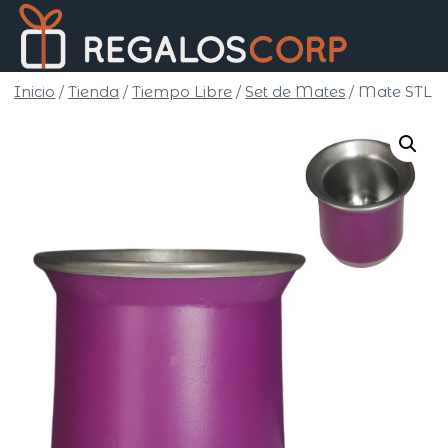
Saltar
Regalo
al
Corp
contenido
Inicio
/
Tienda
/
Tiempo Libre
/
Set de Mates
/
Mate STL