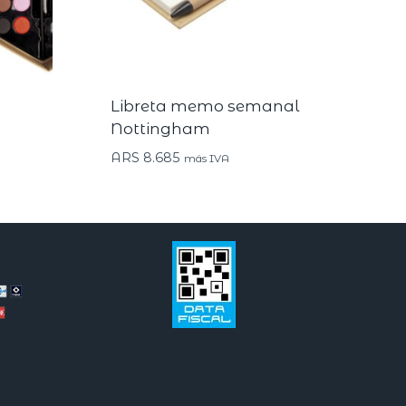
Libreta memo semanal
Nottingham
ARS
8.685
más IVA