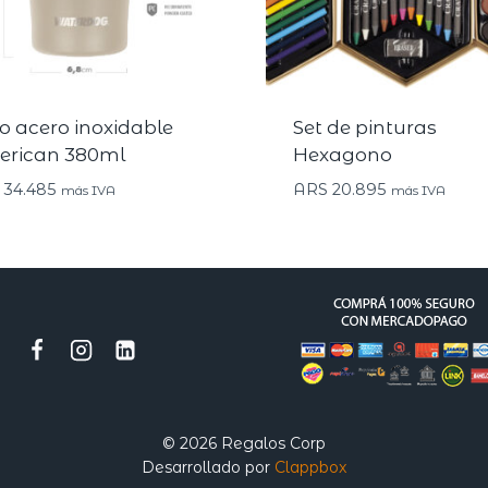
o acero inoxidable
Set de pinturas
rican 380ml
Hexagono
34.485
ARS
20.895
más IVA
más IVA
© 2026 Regalos Corp
Desarrollado por
Clappbox