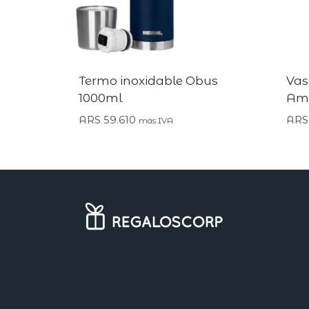
Termo inoxidable Obus
Vas
1000ml
Ame
ARS
59.610
ARS
más IVA