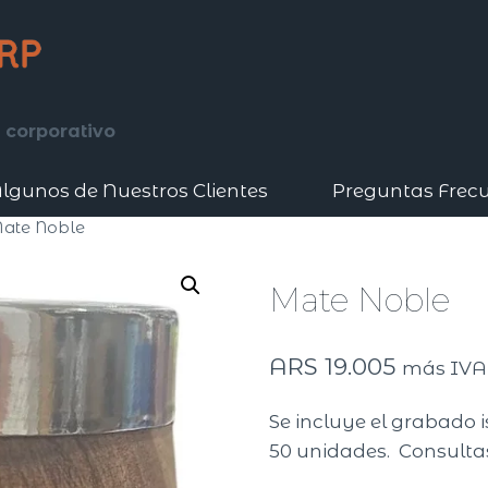
 corporativo
lgunos de Nuestros Clientes
Preguntas Frec
ate Noble
Mate Noble
ARS
19.005
más IVA
Se incluye el grabado i
50 unidades. Consultas