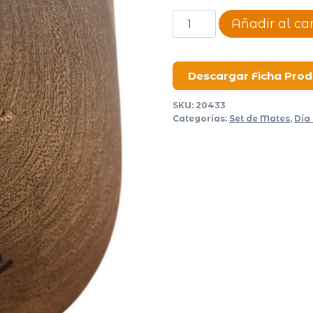
Mate
Añadir al car
Noble
cantidad
Descargar Ficha Pro
SKU:
20433
Categorías:
Set de Mates
,
Día