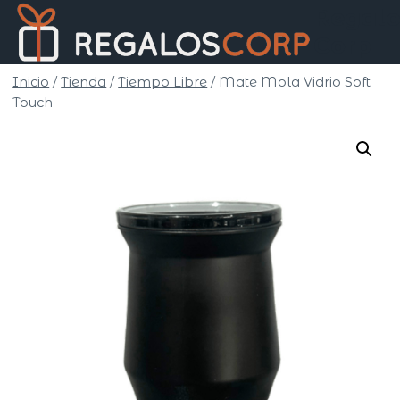
Saltar
Regalo
al
Corp
contenido
Inicio
/
Tienda
/
Tiempo Libre
/
Mate Mola Vidrio Soft
Touch