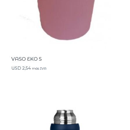
VASO EKO S
USD
2,54
más IVA