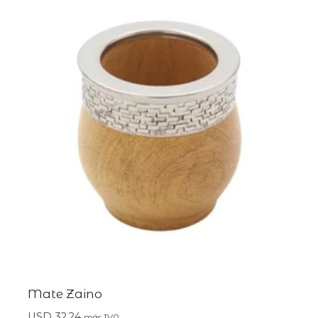
Mate Zaino
USD
32,24
más IVA