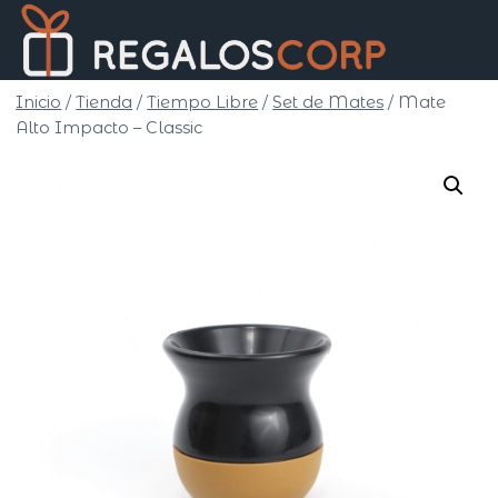
Saltar
Regalo
al
Corp
contenido
Inicio
/
Tienda
/
Tiempo Libre
/
Set de Mates
/
Mate
Alto Impacto – Classic