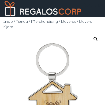
Saltar
Regalo
al
Corp
contenido
Inicio
/
Tienda
/
Merchandising
/
Llaveros
/
Llavero
Kijom