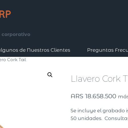
 corporativo
lgunos de Nuestros Clientes
Preguntas Frec
ero Cork Tail
​Llavero Cork T
ARS
18.658.500
más
Se incluye el grabado i
50 unidades. Consultas