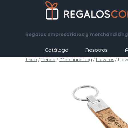
Saltar
al
contenido
Regalos Corp
Regalos empresariales y merchandising
Catálogo
Nosotros
A
Inicio
/
Tienda
/
Merchandising
/
Llaveros
/
​Llav