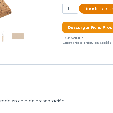
Añadir al car
Llavero
Cork
Tail
Descargar Ficha Pro
cantidad
SKU:
p20.013
Categorías:
Artículos Ecológ
rado en caja de presentación.