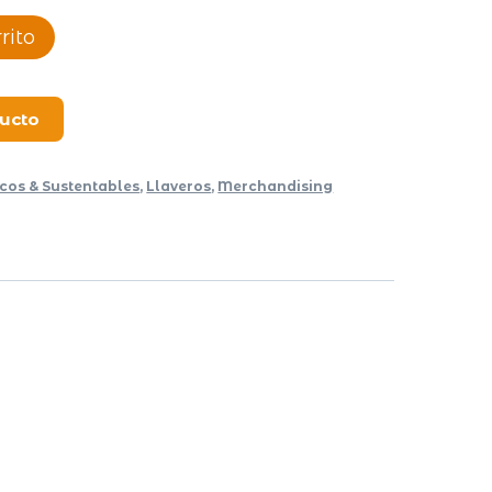
rito
ducto
icos & Sustentables
,
Llaveros
,
Merchandising