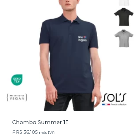
Chomba Summer II
ARS
36.105
más IVA