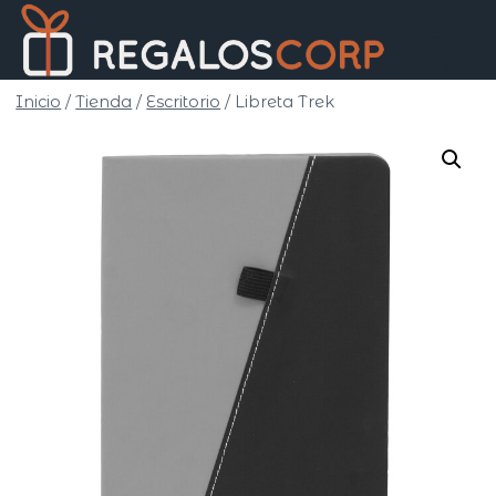
Saltar
Regalo
al
Corp
contenido
Inicio
/
Tienda
/
Escritorio
/
Libreta Trek