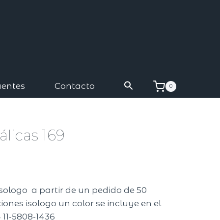
uentes
Contacto
0
álicas 169
isologo a partir de un pedido de 50
ones isologo un color se incluye en el
 11-5808-1436