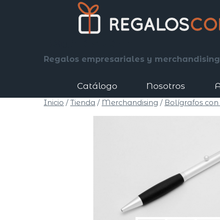
Saltar
al
contenido
Regalos Corp
Regalos empresariales y merchandising
Catálogo
Nosotros
A
Inicio
/
Tienda
/
Merchandising
/
Bolígrafos con