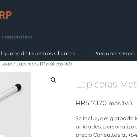
 corporativo
lgunos de Nuestros Clientes
Preguntas Frec
 Logo
/
Lapiceras Metálicas 169
Lapiceras Met
ARS
7.170
más IVA
Se incluye el grabado 
unidades. personalizaci
precio Consultas al +54