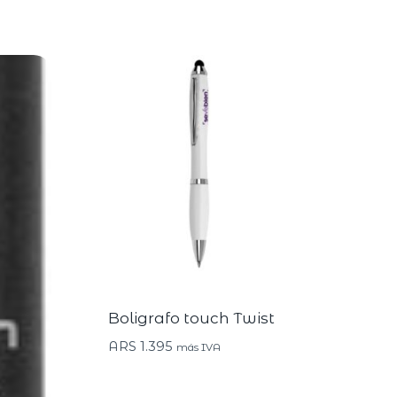
Boligrafo touch Twist
ARS
1.395
más IVA