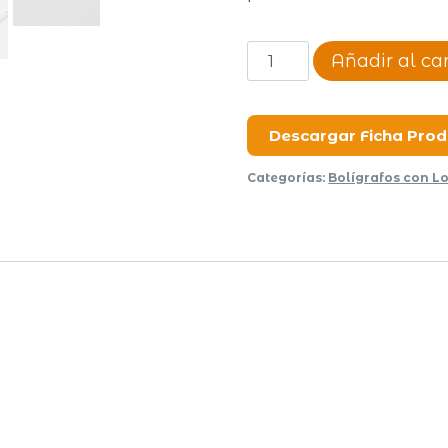
Lapiceras
Añadir al car
Metálicas
169
cantidad
Descargar Ficha Pro
Categorías:
Bolígrafos con L