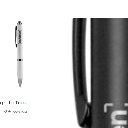
igrafo Twist
1.395
más IVA