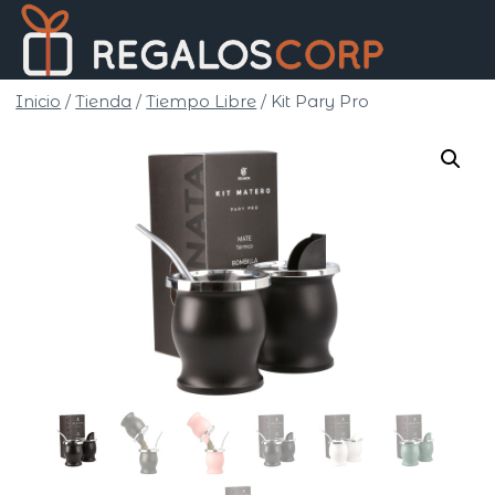
Saltar
Regalo
al
Corp
contenido
Inicio
/
Tienda
/
Tiempo Libre
/
Kit Pary Pro