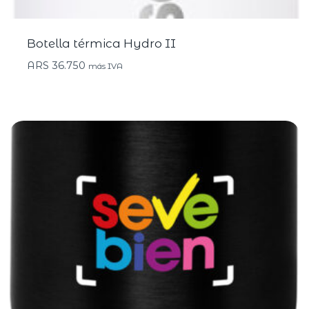
Botella térmica Hydro II
ARS
36.750
más IVA