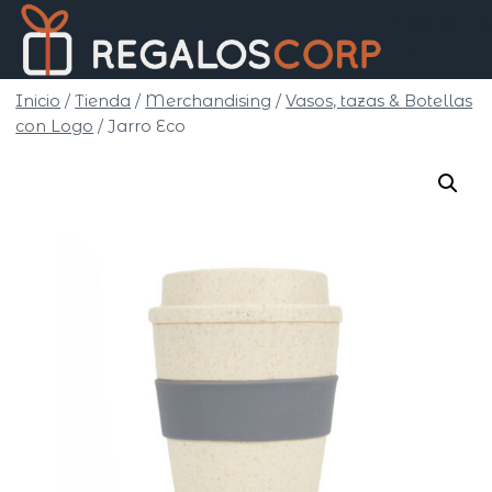
Saltar
Regalo
al
Corp
contenido
Inicio
/
Tienda
/
Merchandising
/
Vasos, tazas & Botellas
con Logo
/
Jarro Eco