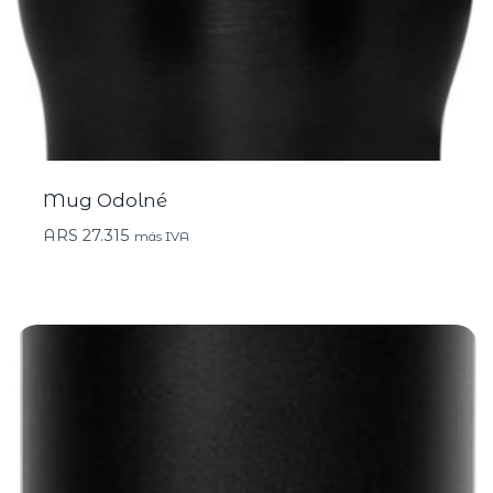
Mug Odolné
ARS
27.315
más IVA