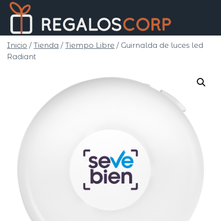
Saltar
Regalo
al
Corp
contenido
Inicio
/
Tienda
/
Tiempo Libre
/
Guirnalda de luces led
Radiant