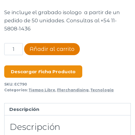
Se incluye el grabado isologo a partir de un
pedido de 50 unidades. Consultas al +54 11-
5808-1436
Guirnalda
Añadir al carrito
de
luces
led
Descargar Ficha Producto
Radiant
SKU:
EC790
cantidad
Categorías:
Tiempo Libre
,
Merchandising
,
Tecnología
Descripción
Descripción