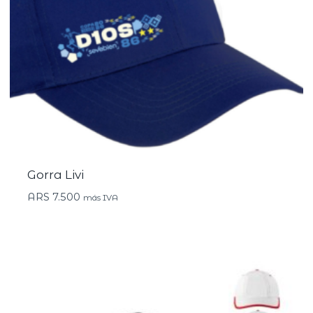
Gorra Livi
ARS
7.500
más IVA