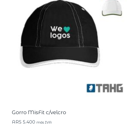
Gorro MisFit c/velcro
ARS
5.400
más IVA