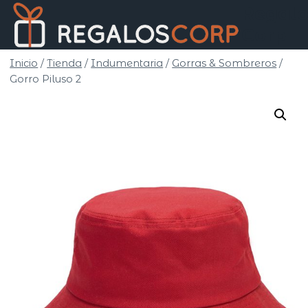
Saltar
Regalo
al
Corp
contenido
Inicio
/
Tienda
/
Indumentaria
/
Gorras & Sombreros
/
Gorro Piluso 2