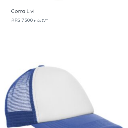
Gorra Livi
ARS
7.500
más IVA