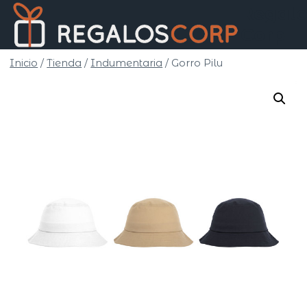
Saltar
Regalo
al
Corp
contenido
Inicio
/
Tienda
/
Indumentaria
/
Gorro Pilu