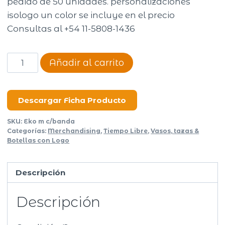
pedido de 50 unidades. personalizaciones
isologo un color se incluye en el precio
Consultas al +54 11-5808-1436
Vaso
Añadir al carrito
Ekom
con
banda
Descargar Ficha Producto
y
SKU:
Eko m c/banda
tapa
Categorías:
Merchandising
,
Tiempo Libre
,
Vasos, tazas &
a
Botellas con Logo
elección
cantidad
Descripción
Descripción