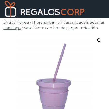
Saltar
Regalo
al
Corp
contenido
Inicio
/
Tienda
/
Merchandising
/
Vasos, tazas & Botellas
con Logo
/
Vaso Ekom con banda y tapa a elección