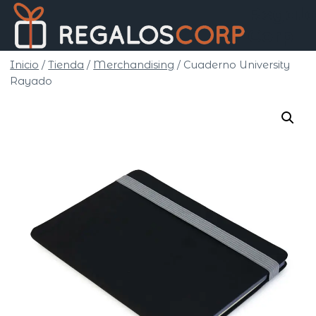
Saltar
Regalo
al
Corp
contenido
Inicio
/
Tienda
/
Merchandising
/
Cuaderno University
Rayado