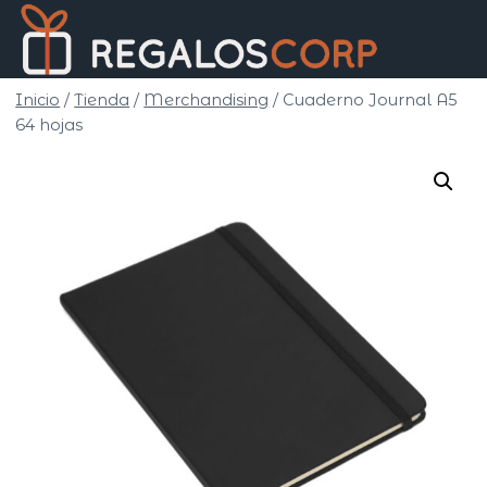
Saltar
Regalo
al
Corp
contenido
Inicio
/
Tienda
/
Merchandising
/
Cuaderno Journal A5
64 hojas