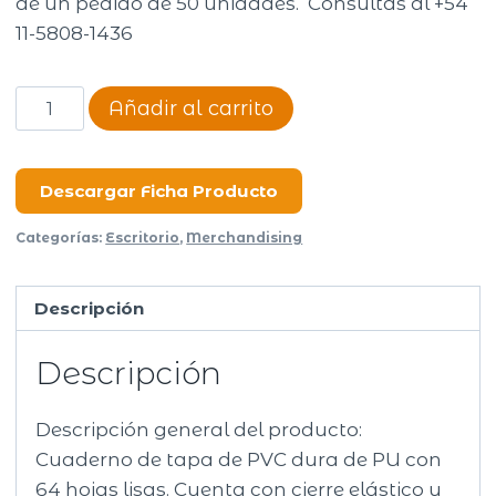
de un pedido de 50 unidades. Consultas al +54
11-5808-1436
Cuaderno
Añadir al carrito
Journal
A5
64
Descargar Ficha Producto
hojas
Categorías:
Escritorio
,
Merchandising
cantidad
Descripción
Descripción
Descripción general del producto:
Cuaderno de tapa de PVC dura de PU con
64 hojas lisas. Cuenta con cierre elástico y