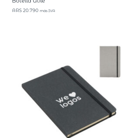
Botella Utile
ARS
20.790
más IVA