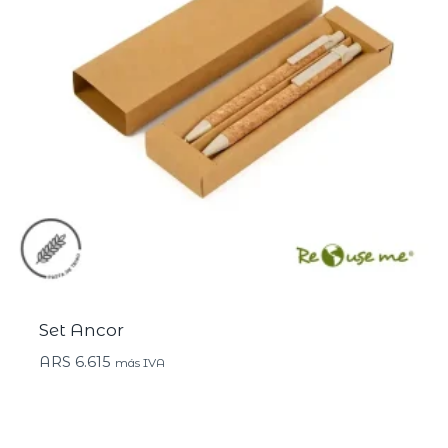
Set Ancor
ARS
6.615
más IVA