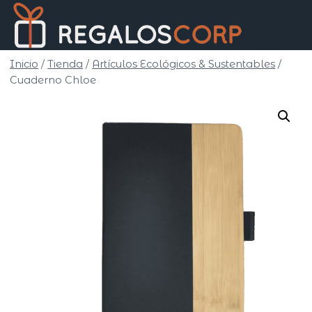
Saltar
Regalo
al
Corp
contenido
Inicio
/
Tienda
/
Artículos Ecológicos & Sustentables
/
Cuaderno Chloe