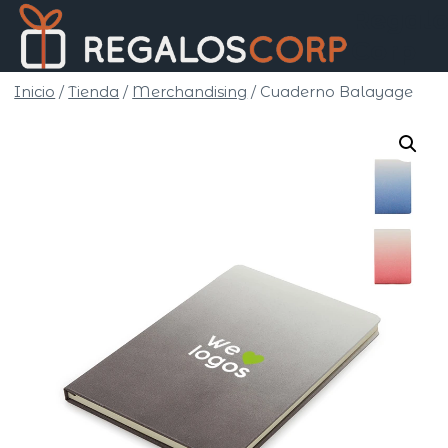
Saltar
Regalo
al
Corp
contenido
Inicio
/
Tienda
/
Merchandising
/
Cuaderno Balayage