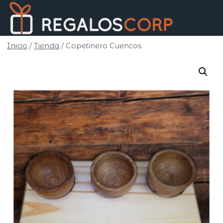
Saltar
Regalo
al
Corp
contenido
Inicio
/
Tienda
/
Copetinero Cuencos