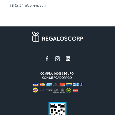
ARS
34.605
más IVA