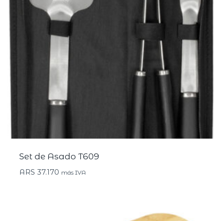
Set de Asado T609
ARS
37.170
más IVA