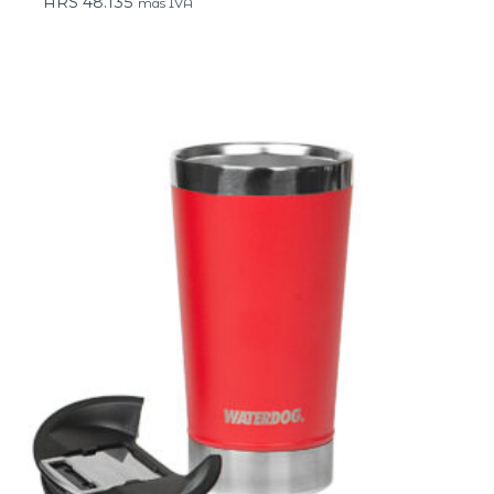
ARS
48.135
más IVA