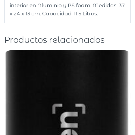
interior en Aluminio y PE foam. Medidas: 37
x 24 x 13 cm. Capacidad: 11,5 Litros.
Productos relacionados