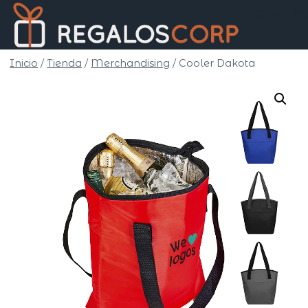
Saltar
Regalo
al
Corp
contenido
Inicio
/
Tienda
/
Merchandising
/
Cooler Dakota