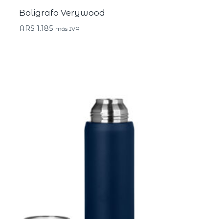
Boligrafo Verywood
ARS
1.185
más IVA