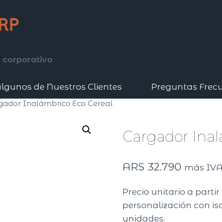
 corporativo
lgunos de Nuestros Clientes
Preguntas Frec
gador Inalámbrico Eco Cereal
Cargador Inal
ARS
32.790
más IV
Precio unitario a parti
personalización con iso
unidades.