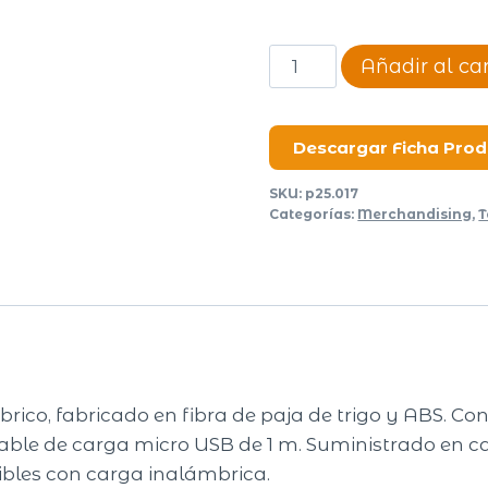
Cargador
Añadir al car
Inalámbrico
Eco
Cereal
Descargar Ficha Pro
cantidad
SKU:
p25.017
Categorías:
Merchandising
,
T
rico, fabricado en fibra de paja de trigo y ABS. C
able de carga micro USB de 1 m. Suministrado en ca
bles con carga inalámbrica.