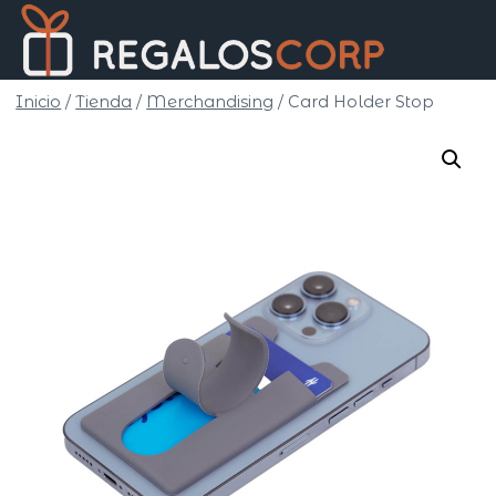
Saltar
Regalo
al
Corp
contenido
Inicio
/
Tienda
/
Merchandising
/
Card Holder Stop