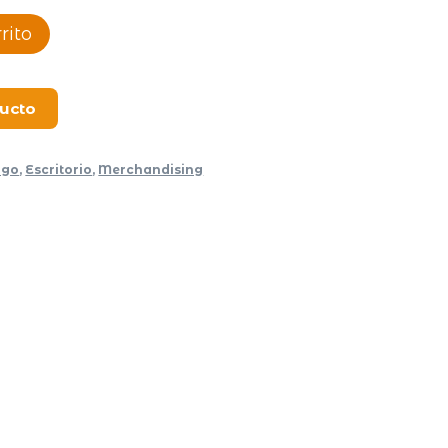
rito
ducto
ogo
,
Escritorio
,
Merchandising