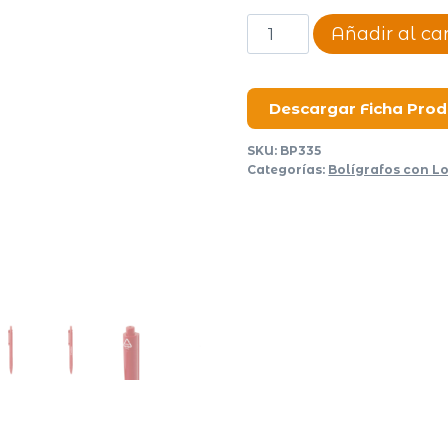
Bolígrafo
Añadir al car
Mero
cantidad
Descargar Ficha Pro
SKU:
BP335
Categorías:
Bolígrafos con L