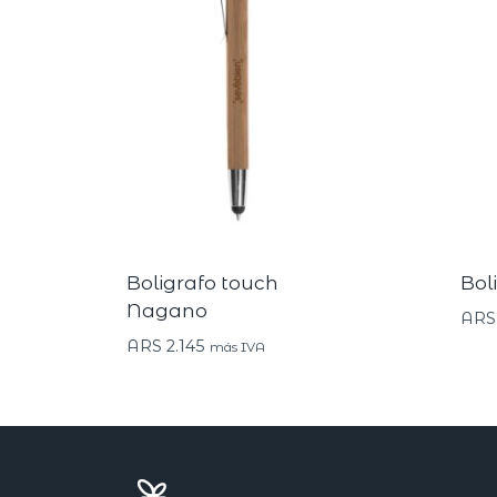
Boligrafo touch
Bol
Nagano
ARS
ARS
2.145
más IVA