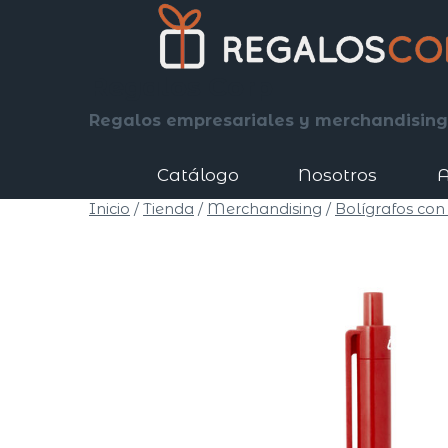
Saltar
al
contenido
Regalos Corp
Regalos empresariales y merchandising
Catálogo
Nosotros
A
Inicio
/
Tienda
/
Merchandising
/
Bolígrafos con