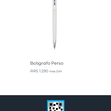
Boligrafo Perso
ARS
1.290
más IVA