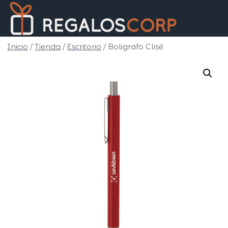
Saltar
Regalo
al
Corp
contenido
Inicio
/
Tienda
/
Escritorio
/
Boligrafo Clisé