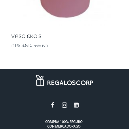
VASO EKO S
ARS
3.810
más IVA