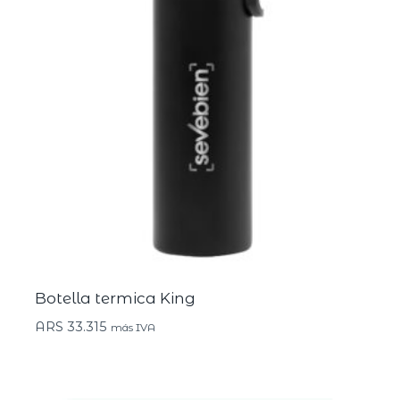
Botella termica King
ARS
33.315
más IVA