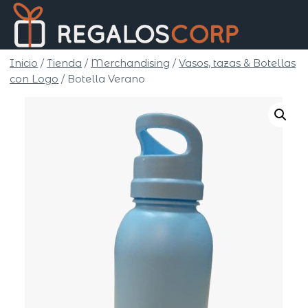
Saltar
Regalo
al
Corp
contenido
Inicio
/
Tienda
/
Merchandising
/
Vasos, tazas & Botellas
con Logo
/
Botella Verano