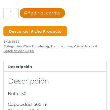
Botella
Añadir al carrito
termica
500ml
Vortek
Descargar Ficha Producto
cantidad
SKU:
9627
Categorías:
Merchandising
,
Tiempo Libre
,
Vasos, tazas &
Botellas con Logo
Descripción
Descripción
Bulto: 50
Capacidad: 500ml