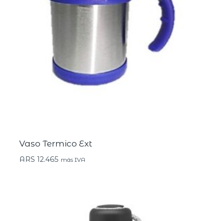
Vaso Termico Ext
ARS
12.465
más IVA