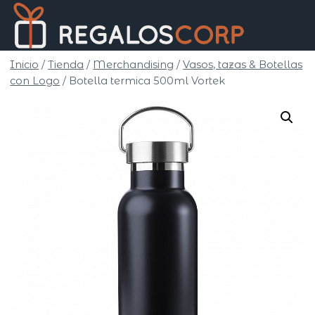
Saltar
Regalo
al
Corp
contenido
Inicio
/
Tienda
/
Merchandising
/
Vasos, tazas & Botellas
con Logo
/
Botella termica 500ml Vortek