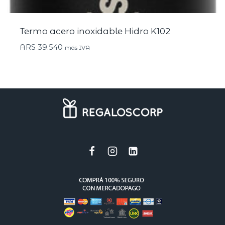
Termo acero inoxidable Hidro K102
ARS
39.540
más IVA