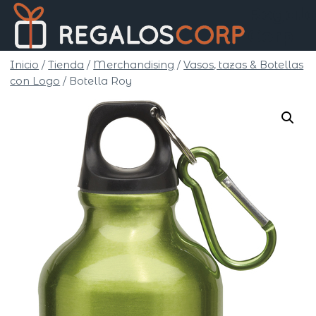
Saltar
Regalo
al
Corp
contenido
Inicio
/
Tienda
/
Merchandising
/
Vasos, tazas & Botellas
con Logo
/
Botella Roy