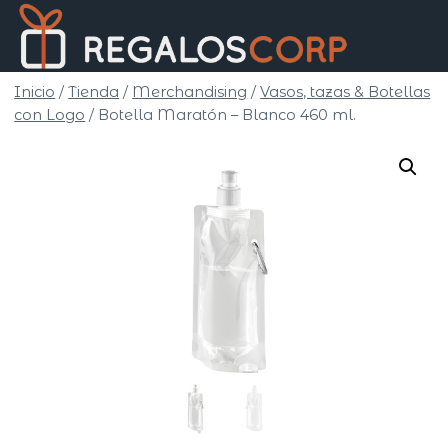
Saltar
Regalo
al
Corp
contenido
Inicio
/
Tienda
/
Merchandising
/
Vasos, tazas & Botellas
con Logo
/
Botella Maratón – Blanco 460 ml.