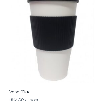
Vaso Mac
ARS
7.275
más IVA