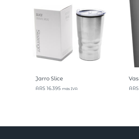
Jarro Slice
Vas
ARS
16.395
ARS
más IVA