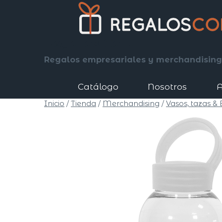
Saltar
al
contenido
Regalos Corp
Regalos empresariales y merchandising
Catálogo
Nosotros
A
Inicio
/
Tienda
/
Merchandising
/
Vasos, tazas &