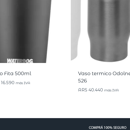
o Fita 500ml
Vaso termico Odolne
526
16.590
más IVA
ARS
40.440
más IVA