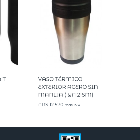
 T
VASO TÉRMICO
EXTERIOR ACERO SIN
MANIJA ( YF121SM)
ARS
12.570
más IVA