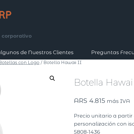
 corporativo
lgunos de Nuestros Clientes
Preguntas Frec
 Botellas con Logo
/
Botella Hawaii II
Botella Hawaii
ARS
4.815
más IVA
Precio unitario a parti
personalización con iso
5808-1436