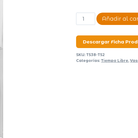
Botella
Añadir al car
Hawaii
II
cantidad
Descargar Ficha Pro
SKU:
T538-T52
Categorías:
Tiempo Libre
,
Vas