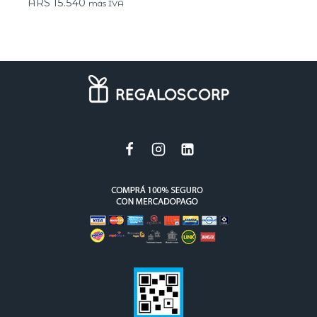
ARS
15.540
más IVA