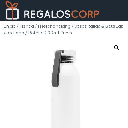
Saltar
Regalo
al
Corp
contenido
Inicio
/
Tienda
/
Merchandising
/
Vasos, tazas & Botellas
con Logo
/
Botella 600ml Fresh