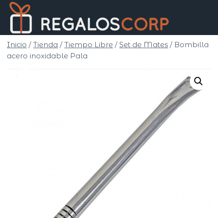
Saltar
Regalo
al
Corp
contenido
Inicio
/
Tienda
/
Tiempo Libre
/
Set de Mates
/
Bombilla
acero inoxidable Pala