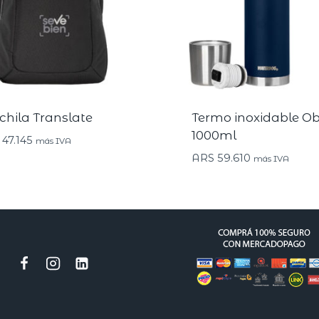
hila Translate
Termo inoxidable O
1000ml
47.145
más IVA
ARS
59.610
más IVA