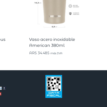
bus
Vaso acero inoxidable
American 380ml
ARS
34.485
más IVA