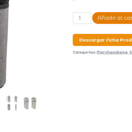
Bolso
Añadir al car
Matero
Tradicional
Cordura
Descargar Ficha Pro
cantidad
Categorías:
Merchandising
,
S