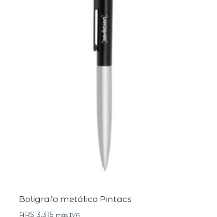
Boligrafo metálico Pintacs
ARS
3.315
más IVA