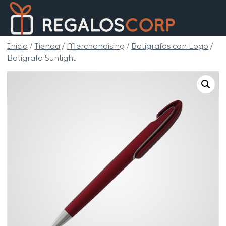
Saltar
Regalo
al
Corp
contenido
Inicio
/
Tienda
/
Merchandising
/
Bolígrafos con Logo
/
Bolígrafo Sunlight