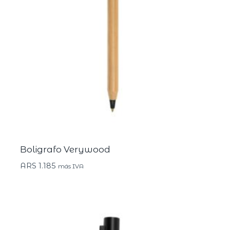
Boligrafo Verywood
ARS
1.185
más IVA