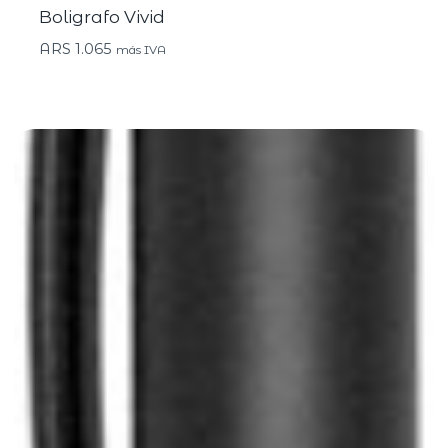
Boligrafo Vivid
ARS
1.065
más IVA