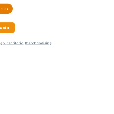
rito
ducto
ogo
,
Escritorio
,
Merchandising