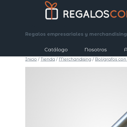
Saltar
al
contenido
Regalos Corp
Regalos empresariales y merchandising
Catálogo
Nosotros
A
Inicio
/
Tienda
/
Merchandising
/
Bolígrafos con