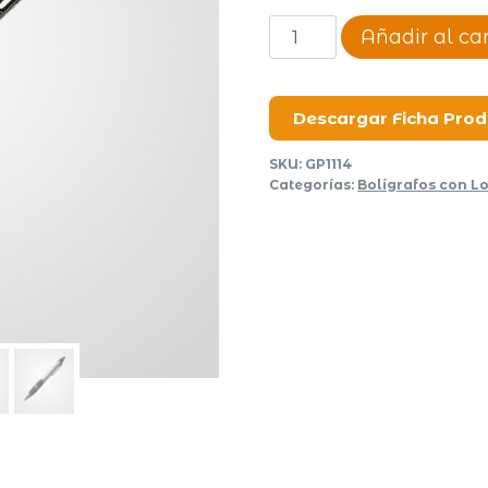
Bolígrafo
Añadir al car
Plate
cantidad
Descargar Ficha Pro
SKU:
GP1114
Categorías:
Bolígrafos con L