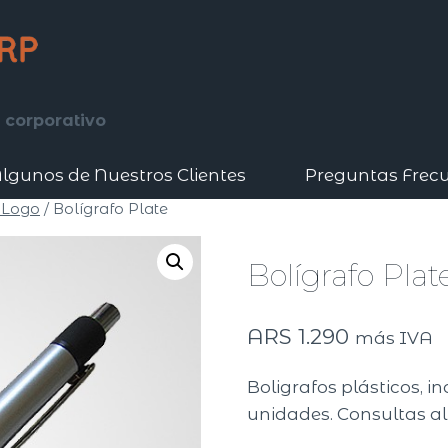
 corporativo
lgunos de Nuestros Clientes
Preguntas Frec
 Logo
/
Bolígrafo Plate
Bolígrafo Plat
ARS
1.290
más IVA
Boligrafos plásticos, i
unidades. Consultas al