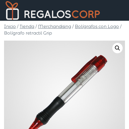
Saltar
Regalo
al
Corp
contenido
Inicio
/
Tienda
/
Merchandising
/
Bolígrafos con Logo
/
Bolígrafo retractil Grip