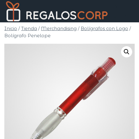
Saltar
Regalo
al
Corp
contenido
Inicio
/
Tienda
/
Merchandising
/
Bolígrafos con Logo
/
Bolígrafo Penelope