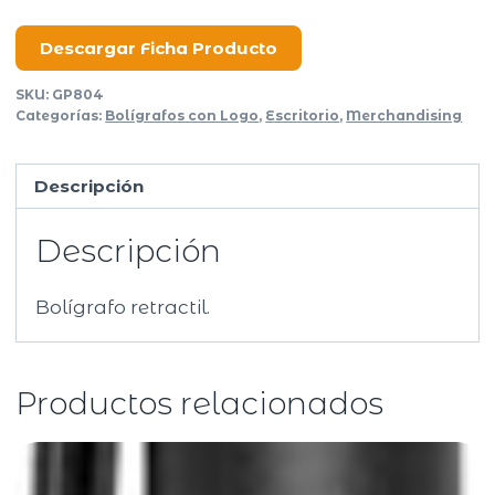
cantidad
Descargar Ficha Producto
SKU:
GP804
Categorías:
Bolígrafos con Logo
,
Escritorio
,
Merchandising
Descripción
Descripción
Bolígrafo retractil.
Productos relacionados