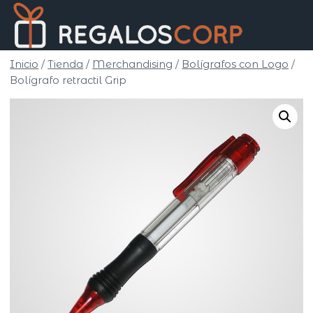
Saltar
Regalo
al
Corp
contenido
Inicio
/
Tienda
/
Merchandising
/
Bolígrafos con Logo
/
Bolígrafo retractil Grip