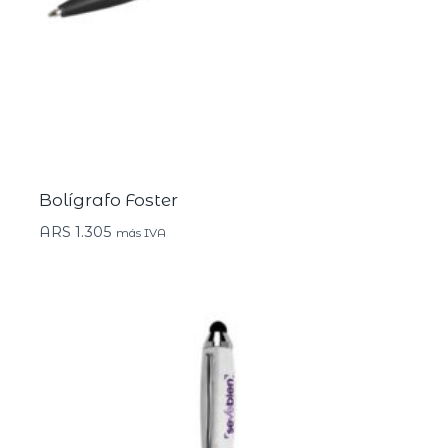
Bolígrafo Foster
ARS
1.305
más IVA