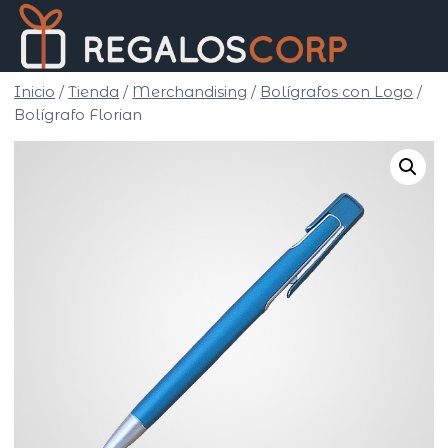
Saltar
Regalo
al
Corp
contenido
Inicio
/
Tienda
/
Merchandising
/
Bolígrafos con Logo
/
Bolígrafo Florian